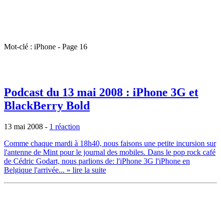
Mot-clé : iPhone - Page 16
Podcast du 13 mai 2008 : iPhone 3G et
BlackBerry Bold
13 mai 2008
-
1 réaction
Comme chaque mardi à 18h40, nous faisons une petite incursion sur
l'antenne de Mint pour le journal des mobiles. Dans le pop rock café
de Cédric Godart, nous parlions de: l'iPhone 3G l'iPhone en
Belgique l'arrivée...
» lire la suite