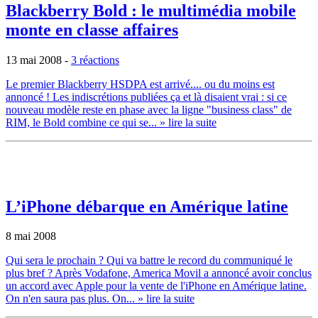
Blackberry Bold : le multimédia mobile
monte en classe affaires
13 mai 2008
-
3 réactions
Le premier Blackberry HSDPA est arrivé.... ou du moins est
annoncé ! Les indiscrétions publiées ça et là disaient vrai : si ce
nouveau modèle reste en phase avec la ligne "business class" de
RIM, le Bold combine ce qui se...
» lire la suite
L’iPhone débarque en Amérique latine
8 mai 2008
Qui sera le prochain ? Qui va battre le record du communiqué le
plus bref ? Après Vodafone, America Movil a annoncé avoir conclus
un accord avec Apple pour la vente de l'iPhone en Amérique latine.
On n'en saura pas plus. On...
» lire la suite