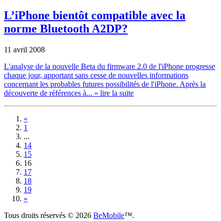
L’iPhone bientôt compatible avec la
norme Bluetooth A2DP?
11 avril 2008
L'analyse de la nouvelle Beta du firmware 2.0 de l'iPhone progresse
chaque jour, apportant sans cesse de nouvelles informations
concernant les probables futures possibilités de l'iPhone. Après la
découverte de références à...
» lire la suite
«
1
...
14
15
16
17
18
19
»
Tous droits réservés © 2026
BeMobile
™.