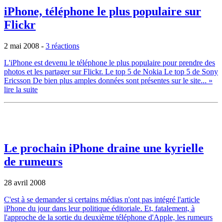
iPhone, téléphone le plus populaire sur
Flickr
2 mai 2008
-
3 réactions
L'iPhone est devenu le téléphone le plus populaire pour prendre des
photos et les partager sur Flickr. Le top 5 de Nokia Le top 5 de Sony
Ericsson De bien plus amples données sont présentes sur le site...
»
lire la suite
Le prochain iPhone draine une kyrielle
de rumeurs
28 avril 2008
C'est à se demander si certains médias n'ont pas intégré l'article
iPhone du jour dans leur politique éditoriale. Et, fatalement, à
l'approche de la sortie du deuxième téléphone d'Apple, les rumeurs