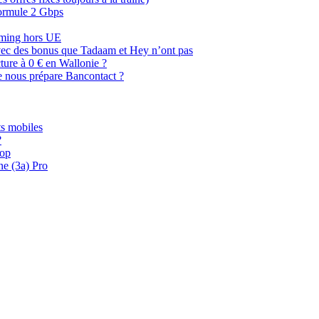
 formule 2 Gbps
oaming hors UE
, avec des bonus que Tadaam et Hey n’ont pas
cture à 0 € en Wallonie ?
e nous prépare Bancontact ?
s mobiles
?
oop
ne (3a) Pro