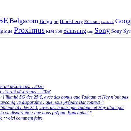
SE
Belgacom
Goog
Belgique
Blackberry
Ericsson
Facebook
Proximus
Sony
Samsung
Sy
Sony
lgique
RIM
S60
sms
serait désormais… 2026
 viserait désormais… 2026
de : l’illimité 5G dès 25 €, avec des bonus que Tadaam et Hey n’ont pas
ayconiq va disparaître : que nous prépare Bancontact ?
 : l’illimité 5G dès 25 €, avec des bonus que Tadaam et Hey n’ont pas
q va disparaître : que nous prépare Bancontact ?
e : voici comment faire