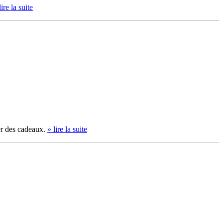
lire la suite
er des cadeaux.
» lire la suite