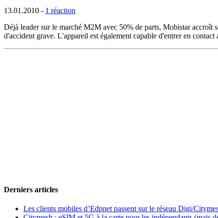
13.01.2010
-
1 réaction
Déjà leader sur le marché M2M avec 50% de parts, Mobistar accroît son 
d'accident grave. L'appareil est également capable d'entrer en contac
Derniers articles
Les clients mobiles d’Edpnet passent sur le réseau Digi/Cityme
Citymesh : eSIM et 5G à la carte pour les indépendants (mais des 