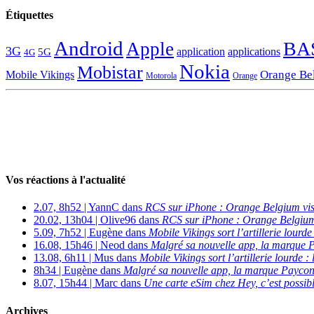
Étiquettes
Android
BA
Apple
3G
application
applications
5G
4G
Nokia
Mobistar
Orange Be
Mobile Vikings
Motorola
Orange
Vos réactions à l'actualité
2.07, 8h52 | YannC dans
RCS sur iPhone : Orange Belgium vi
20.02, 13h04 | Olive96 dans
RCS sur iPhone : Orange Belgium
5.09, 7h52 | Eugène dans
Mobile Vikings sort l’artillerie lour
16.08, 15h46 | Neod dans
Malgré sa nouvelle app, la marque P
13.08, 6h11 | Mus dans
Mobile Vikings sort l’artillerie lourde
8h34 | Eugène dans
Malgré sa nouvelle app, la marque Payconi
8.07, 15h44 | Marc dans
Une carte eSim chez Hey, c’est possibl
Archives