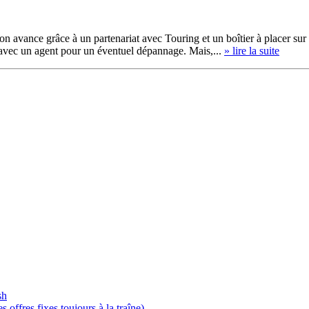
avance grâce à un partenariat avec Touring et un boîtier à placer sur le
t avec un agent pour un éventuel dépannage. Mais,...
» lire la suite
sh
offres fixes toujours à la traîne)