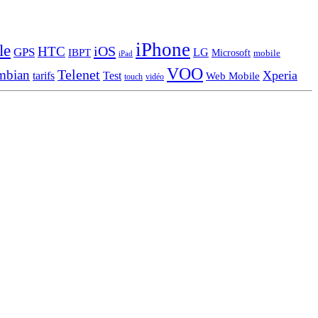
iPhone
le
iOS
HTC
GPS
LG
IBPT
Microsoft
mobile
iPad
VOO
Telenet
mbian
Xperia
tarifs
Test
Web Mobile
touch
vidéo