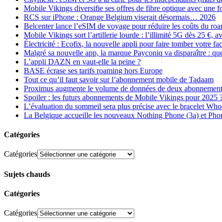
Mobile Vikings diversifie ses offres de fibre optique avec une
RCS sur iPhone : Orange Belgium viserait désormais… 2026
Belcenter lance l’eSIM de voyage pour réduire les coûts du r
Mobile Vikings sort l’artillerie lourde : l’illimité 5G dès 25 €
Électricité : Ecofix, la nouvelle appli pour faire tomber votre fa
Malgré sa nouvelle app, la marque Payconiq va disparaître : qu
L’appli DAZN en vaut-elle la peine ?
BASE écrase ses tarifs roaming hors Europe
Tout ce qu’il faut savoir sur l’abonnement mobile de Tadaam
Proximus augmente le volume de données de deux abonnement
Spoiler : les futurs abonnements de Mobile Vikings pour 2025 
L’évaluation du sommeil sera plus précise avec le bracelet Wh
La Belgique accueille les nouveaux Nothing Phone (3a) et Pho
Catégories
Catégories
Sujets chauds
Catégories
Catégories