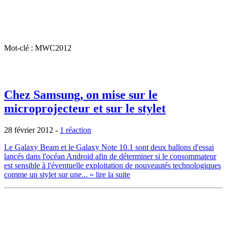
Mot-clé : MWC2012
Chez Samsung, on mise sur le
microprojecteur et sur le stylet
28 février 2012
-
1 réaction
Le Galaxy Beam et le Galaxy Note 10.1 sont deux ballons d'essai
lancés dans l'océan Android afin de déterminer si le consommateur
est sensible à l'éventuelle exploitation de nouveautés technologiques
comme un stylet sur une...
» lire la suite