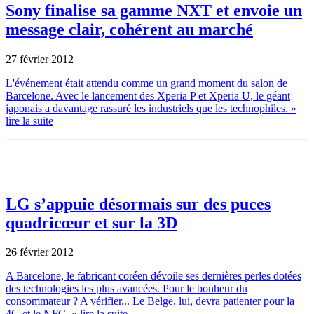
Sony finalise sa gamme NXT et envoie un
message clair, cohérent au marché
27 février 2012
L'événement était attendu comme un grand moment du salon de
Barcelone. Avec le lancement des Xperia P et Xperia U, le géant
japonais a davantage rassuré les industriels que les technophiles.
»
lire la suite
LG s’appuie désormais sur des puces
quadricœur et sur la 3D
26 février 2012
A Barcelone, le fabricant coréen dévoile ses dernières perles dotées
des technologies les plus avancées. Pour le bonheur du
consommateur ? A vérifier... Le Belge, lui, devra patienter pour la
4G et le NFC.
» lire la suite