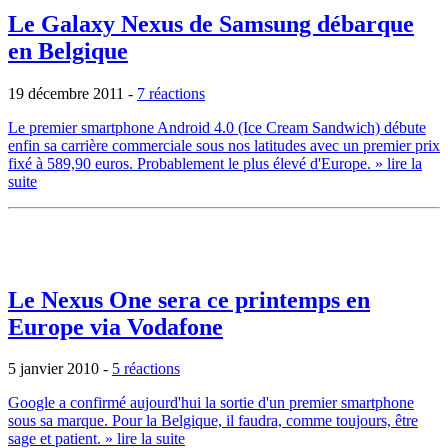
Le Galaxy Nexus de Samsung débarque
en Belgique
19 décembre 2011
-
7 réactions
Le premier smartphone Android 4.0 (Ice Cream Sandwich) débute
enfin sa carrière commerciale sous nos latitudes avec un premier prix
fixé à 589,90 euros. Probablement le plus élevé d'Europe.
» lire la
suite
Le Nexus One sera ce printemps en
Europe via Vodafone
5 janvier 2010
-
5 réactions
Google a confirmé aujourd'hui la sortie d'un premier smartphone
sous sa marque. Pour la Belgique, il faudra, comme toujours, être
sage et patient.
» lire la suite