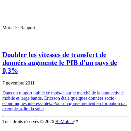
Mot-clé : Rapport
Doubler les vitesses de transfert de
données augmente le PIB d’un pays de
0,3%
7 novembre 2011
Dans un rapport publié ce mois-ci sur le marché de la connectivité
mobile et large bande, Ericsson étale quelques données socio-
économiques intéressantes. Pour un gouvernement en formation par
exemple.
» lire la suite
Tous droits réservés © 2026
BeMobile
™.