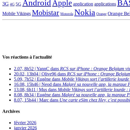
Android
BA
Apple
3G
application
applications
5G
4G
Nokia
Mobistar
Orange Be
Mobile Vikings
Motorola
Orange
Vos réactions à l'actualité
2.07, 8h52 | YannC dans
RCS sur iPhone : Orange Belgium vi
20.02, 13h04 | Olive96 dans
RCS sur iPhone : Orange Belgium
5.09, 7h52 | Eugène dans
Mobile Vikings sort l’artillerie lour
16.08, 15h46 | Neod dans
Malgré sa nouvelle app, la marque P
13.08, 6h11 | Mus dans
Mobile Vikings sort l’artillerie lourde
8.08, 8h34 | Eugène dans
Malgré sa nouvelle app, la marque P
8.07, 15h44 | Marc dans
Une carte eSim chez Hey, c’est possibl
Archives
février 2026
janvier 2026