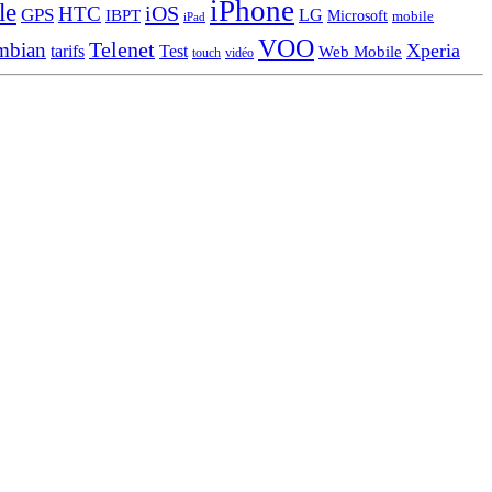
iPhone
le
iOS
HTC
GPS
LG
IBPT
Microsoft
mobile
iPad
VOO
Telenet
mbian
Xperia
tarifs
Test
Web Mobile
touch
vidéo