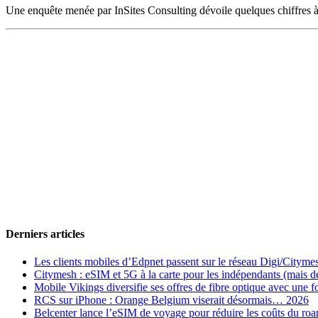
Une enquête menée par InSites Consulting dévoile quelques chiffres à
Derniers articles
Les clients mobiles d’Edpnet passent sur le réseau Digi/Cityme
Citymesh : eSIM et 5G à la carte pour les indépendants (mais des 
Mobile Vikings diversifie ses offres de fibre optique avec une
RCS sur iPhone : Orange Belgium viserait désormais… 2026
Belcenter lance l’eSIM de voyage pour réduire les coûts du r