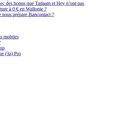
, avec des bonus que Tadaam et Hey n’ont pas
cture à 0 € en Wallonie ?
e nous prépare Bancontact ?
s mobiles
?
oop
ne (3a) Pro