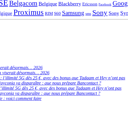
SE
Belgacom
Goog
Belgique
Blackberry
Ericsson
Facebook
Proximus
Sony
Samsung
Sy
Sony
lgique
RIM
S60
sms
serait désormais… 2026
 viserait désormais… 2026
de : l’illimité 5G dès 25 €, avec des bonus que Tadaam et Hey n’ont pas
ayconiq va disparaître : que nous prépare Bancontact ?
 : l’illimité 5G dès 25 €, avec des bonus que Tadaam et Hey n’ont pas
ayconiq va disparaître : que nous prépare Bancontact ?
e : voici comment faire