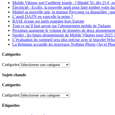
Mobile Vikings sort l’artillerie lourde : l’illimité 5G dès 25 €
Électricité : Ecofix, la nouvelle appli pour faire tomber votre fa
Malgré sa nouvelle app, la marque Payconiq va disparaître : qu
L’appli DAZN en vaut-elle la peine ?
BASE écrase ses tarifs roaming hors Europe
Tout ce qu’il faut savoir sur l’abonnement mobile de Tadaam
Proximus augmente le volume de données de deux abonnement
Spoiler : les futurs abonnements de Mobile Vikings pour 2025 
L’évaluation du sommeil sera plus précise avec le bracelet Wh
La Belgique accueille les nouveaux Nothing Phone (3a) et Pho
Catégories
Catégories
Sujets chauds
Catégories
Catégories
Étiquettes