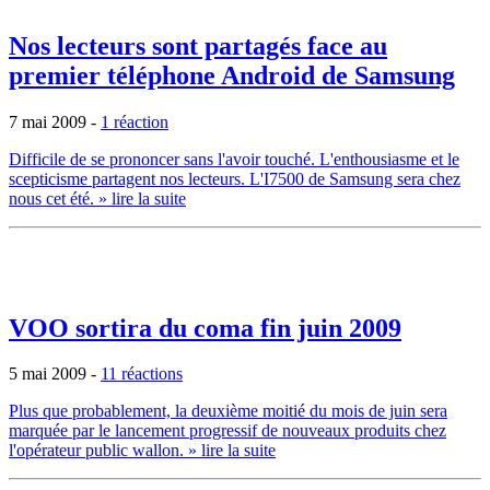
Nos lecteurs sont partagés face au
premier téléphone Android de Samsung
7 mai 2009
-
1 réaction
Difficile de se prononcer sans l'avoir touché. L'enthousiasme et le
scepticisme partagent nos lecteurs. L'I7500 de Samsung sera chez
nous cet été.
» lire la suite
VOO sortira du coma fin juin 2009
5 mai 2009
-
11 réactions
Plus que probablement, la deuxième moitié du mois de juin sera
marquée par le lancement progressif de nouveaux produits chez
l'opérateur public wallon.
» lire la suite