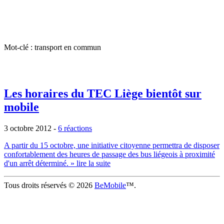
Mot-clé : transport en commun
Les horaires du TEC Liège bientôt sur
mobile
3 octobre 2012
-
6 réactions
A partir du 15 octobre, une initiative citoyenne permettra de disposer
confortablement des heures de passage des bus liégeois à proximité
d'un arrêt déterminé.
» lire la suite
Tous droits réservés © 2026
BeMobile
™.