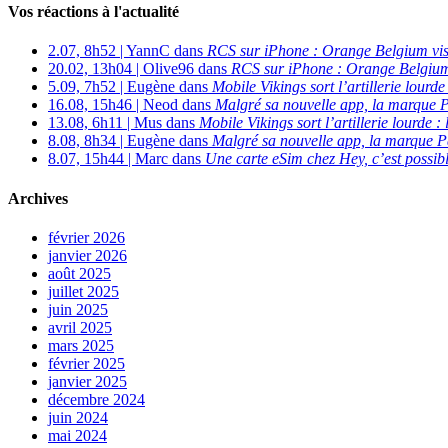
Vos réactions à l'actualité
2.07, 8h52 | YannC dans
RCS sur iPhone : Orange Belgium vi
20.02, 13h04 | Olive96 dans
RCS sur iPhone : Orange Belgium
5.09, 7h52 | Eugène dans
Mobile Vikings sort l’artillerie lour
16.08, 15h46 | Neod dans
Malgré sa nouvelle app, la marque P
13.08, 6h11 | Mus dans
Mobile Vikings sort l’artillerie lourde
8.08, 8h34 | Eugène dans
Malgré sa nouvelle app, la marque P
8.07, 15h44 | Marc dans
Une carte eSim chez Hey, c’est possibl
Archives
février 2026
janvier 2026
août 2025
juillet 2025
juin 2025
avril 2025
mars 2025
février 2025
janvier 2025
décembre 2024
juin 2024
mai 2024