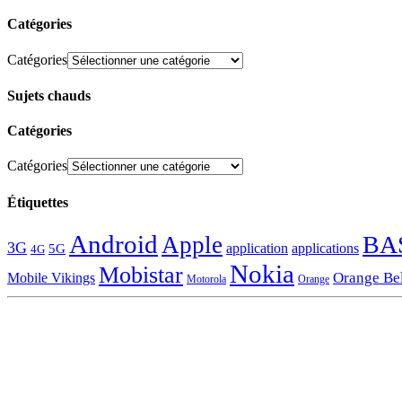
Catégories
Catégories
Sujets chauds
Catégories
Catégories
Étiquettes
Android
BA
Apple
3G
application
applications
5G
4G
Nokia
Mobistar
Orange Be
Mobile Vikings
Motorola
Orange