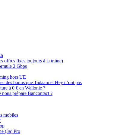
sh
offres fixes toujours à la traîne)
 formule 2 Gbps
oaming hors UE
, avec des bonus que Tadaam et Hey n’ont pas
cture à 0 € en Wallonie ?
e nous prépare Bancontact ?
s mobiles
?
oop
ne (3a) Pro