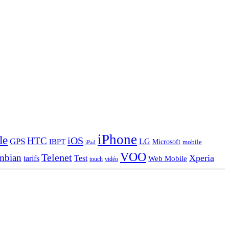
iPhone
le
iOS
HTC
GPS
LG
IBPT
Microsoft
mobile
iPad
VOO
Telenet
mbian
Xperia
tarifs
Test
Web Mobile
touch
vidéo