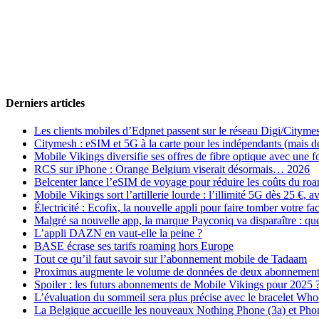
Derniers articles
Les clients mobiles d’Edpnet passent sur le réseau Digi/Cityme
Citymesh : eSIM et 5G à la carte pour les indépendants (mais des 
Mobile Vikings diversifie ses offres de fibre optique avec une
RCS sur iPhone : Orange Belgium viserait désormais… 2026
Belcenter lance l’eSIM de voyage pour réduire les coûts du r
Mobile Vikings sort l’artillerie lourde : l’illimité 5G dès 25 €
Électricité : Ecofix, la nouvelle appli pour faire tomber votre fa
Malgré sa nouvelle app, la marque Payconiq va disparaître : qu
L’appli DAZN en vaut-elle la peine ?
BASE écrase ses tarifs roaming hors Europe
Tout ce qu’il faut savoir sur l’abonnement mobile de Tadaam
Proximus augmente le volume de données de deux abonnement
Spoiler : les futurs abonnements de Mobile Vikings pour 2025 
L’évaluation du sommeil sera plus précise avec le bracelet Wh
La Belgique accueille les nouveaux Nothing Phone (3a) et Pho