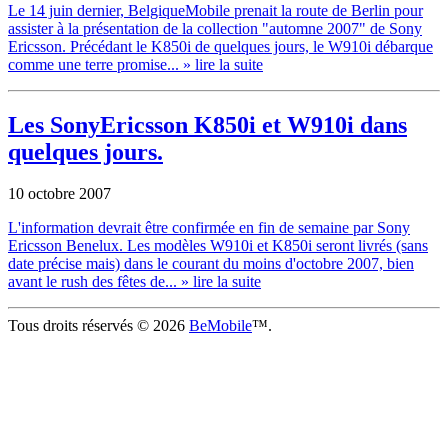
Le 14 juin dernier, BelgiqueMobile prenait la route de Berlin pour
assister à la présentation de la collection "automne 2007" de Sony
Ericsson. Précédant le K850i de quelques jours, le W910i débarque
comme une terre promise...
» lire la suite
Les SonyEricsson K850i et W910i dans
quelques jours.
10 octobre 2007
L'information devrait être confirmée en fin de semaine par Sony
Ericsson Benelux. Les modèles W910i et K850i seront livrés (sans
date précise mais) dans le courant du moins d'octobre 2007, bien
avant le rush des fêtes de...
» lire la suite
Tous droits réservés © 2026
BeMobile
™.