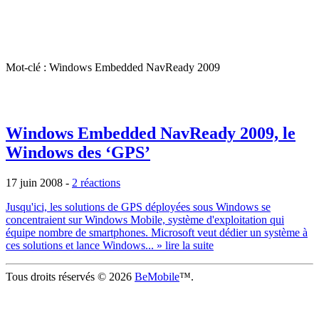
Mot-clé : Windows Embedded NavReady 2009
Windows Embedded NavReady 2009, le
Windows des ‘GPS’
17 juin 2008
-
2 réactions
Jusqu'ici, les solutions de GPS déployées sous Windows se
concentraient sur Windows Mobile, système d'exploitation qui
équipe nombre de smartphones. Microsoft veut dédier un système à
ces solutions et lance Windows...
» lire la suite
Tous droits réservés © 2026
BeMobile
™.