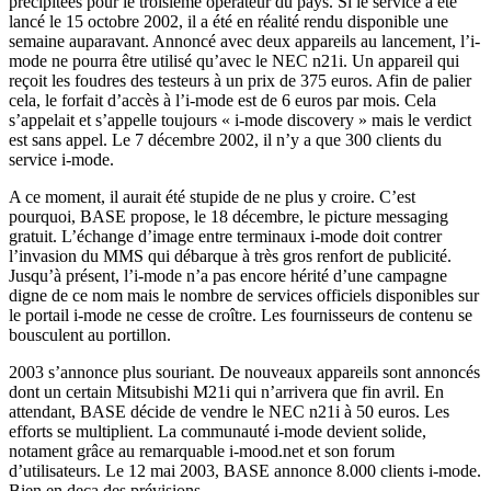
précipitées pour le troisième opérateur du pays. Si le service a été
lancé le 15 octobre 2002, il a été en réalité rendu disponible une
semaine auparavant. Annoncé avec deux appareils au lancement, l’i-
mode ne pourra être utilisé qu’avec le NEC n21i. Un appareil qui
reçoit les foudres des testeurs à un prix de 375 euros. Afin de palier
cela, le forfait d’accès à l’i-mode est de 6 euros par mois. Cela
s’appelait et s’appelle toujours « i-mode discovery » mais le verdict
est sans appel. Le 7 décembre 2002, il n’y a que 300 clients du
service i-mode.
A ce moment, il aurait été stupide de ne plus y croire. C’est
pourquoi, BASE propose, le 18 décembre, le picture messaging
gratuit. L’échange d’image entre terminaux i-mode doit contrer
l’invasion du MMS qui débarque à très gros renfort de publicité.
Jusqu’à présent, l’i-mode n’a pas encore hérité d’une campagne
digne de ce nom mais le nombre de services officiels disponibles sur
le portail i-mode ne cesse de croître. Les fournisseurs de contenu se
bousculent au portillon.
2003 s’annonce plus souriant. De nouveaux appareils sont annoncés
dont un certain Mitsubishi M21i qui n’arrivera que fin avril. En
attendant, BASE décide de vendre le NEC n21i à 50 euros. Les
efforts se multiplient. La communauté i-mode devient solide,
notament grâce au remarquable i-mood.net et son forum
d’utilisateurs. Le 12 mai 2003, BASE annonce 8.000 clients i-mode.
Bien en deça des prévisions.