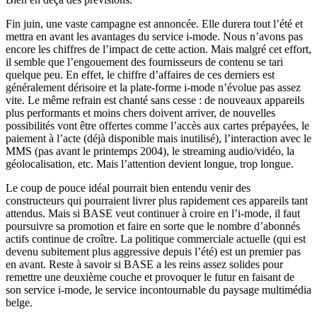
Fin juin, une vaste campagne est annoncée. Elle durera tout l’été et
mettra en avant les avantages du service i-mode. Nous n’avons pas
encore les chiffres de l’impact de cette action. Mais malgré cet effort,
il semble que l’engouement des fournisseurs de contenu se tari
quelque peu. En effet, le chiffre d’affaires de ces derniers est
généralement dérisoire et la plate-forme i-mode n’évolue pas assez
vite. Le même refrain est chanté sans cesse : de nouveaux appareils
plus performants et moins chers doivent arriver, de nouvelles
possibilités vont être offertes comme l’accès aux cartes prépayées, le
paiement à l’acte (déjà disponible mais inutilisé), l’interaction avec le
MMS (pas avant le printemps 2004), le streaming audio/vidéo, la
géolocalisation, etc. Mais l’attention devient longue, trop longue.
Le coup de pouce idéal pourrait bien entendu venir des
constructeurs qui pourraient livrer plus rapidement ces appareils tant
attendus. Mais si BASE veut continuer à croire en l’i-mode, il faut
poursuivre sa promotion et faire en sorte que le nombre d’abonnés
actifs continue de croître. La politique commerciale actuelle (qui est
devenu subitement plus aggressive depuis l’été) est un premier pas
en avant. Reste à savoir si BASE a les reins assez solides pour
remettre une deuxième couche et provoquer le futur en faisant de
son service i-mode, le service incontournable du paysage multimédia
belge.