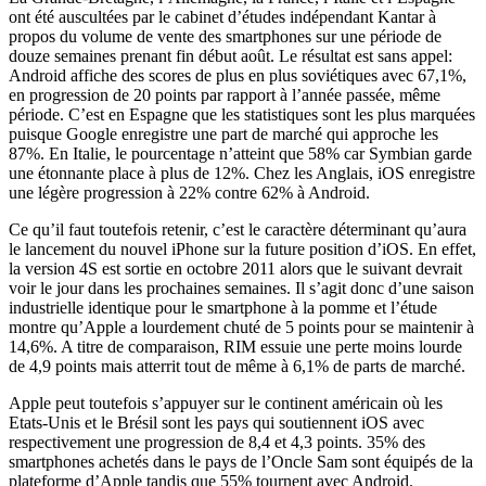
ont été auscultées par le cabinet d’études indépendant Kantar à
propos du volume de vente des smartphones sur une période de
douze semaines prenant fin début août. Le résultat est sans appel:
Android affiche des scores de plus en plus soviétiques avec 67,1%,
en progression de 20 points par rapport à l’année passée, même
période. C’est en Espagne que les statistiques sont les plus marquées
puisque Google enregistre une part de marché qui approche les
87%. En Italie, le pourcentage n’atteint que 58% car Symbian garde
une étonnante place à plus de 12%. Chez les Anglais, iOS enregistre
une légère progression à 22% contre 62% à Android.
Ce qu’il faut toutefois retenir, c’est le caractère déterminant qu’aura
le lancement du nouvel iPhone sur la future position d’iOS. En effet,
la version 4S est sortie en octobre 2011 alors que le suivant devrait
voir le jour dans les prochaines semaines. Il s’agit donc d’une saison
industrielle identique pour le smartphone à la pomme et l’étude
montre qu’Apple a lourdement chuté de 5 points pour se maintenir à
14,6%. A titre de comparaison, RIM essuie une perte moins lourde
de 4,9 points mais atterrit tout de même à 6,1% de parts de marché.
Apple peut toutefois s’appuyer sur le continent américain où les
Etats-Unis et le Brésil sont les pays qui soutiennent iOS avec
respectivement une progression de 8,4 et 4,3 points. 35% des
smartphones achetés dans le pays de l’Oncle Sam sont équipés de la
plateforme d’Apple tandis que 55% tournent avec Android.