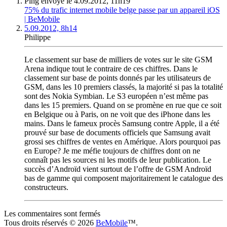
Ping envoyé le 4.09.2012, 11h19
75% du trafic internet mobile belge passe par un appareil iOS
| BeMobile
5.09.2012, 8h14
Philippe
Le classement sur base de milliers de votes sur le site GSM
Arena indique tout le contraire de ces chiffres. Dans le
classement sur base de points donnés par les utilisateurs de
GSM, dans les 10 premiers classés, la majorité si pas la totalité
sont des Nokia Symbian. Le S3 européen n’est même pas
dans les 15 premiers. Quand on se promène en rue que ce soit
en Belgique ou à Paris, on ne voit que des iPhone dans les
mains. Dans le fameux procès Samsung contre Apple, il a été
prouvé sur base de documents officiels que Samsung avait
grossi ses chiffres de ventes en Amérique. Alors pourquoi pas
en Europe? Je me méfie toujours de chiffres dont on ne
connaît pas les sources ni les motifs de leur publication. Le
succès d’Androïd vient surtout de l’offre de GSM Androïd
bas de gamme qui composent majoritairement le catalogue des
constructeurs.
Les commentaires sont fermés
Tous droits réservés © 2026
BeMobile
™.