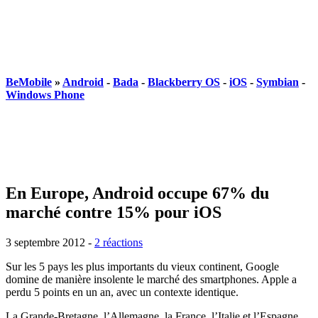
BeMobile
»
Android
-
Bada
-
Blackberry OS
-
iOS
-
Symbian
-
Windows Phone
En Europe, Android occupe 67% du
marché contre 15% pour iOS
3 septembre 2012
-
2 réactions
Sur les 5 pays les plus importants du vieux continent, Google
domine de manière insolente le marché des smartphones. Apple a
perdu 5 points en un an, avec un contexte identique.
La Grande-Bretagne, l’Allemagne, la France, l’Italie et l’Espagne