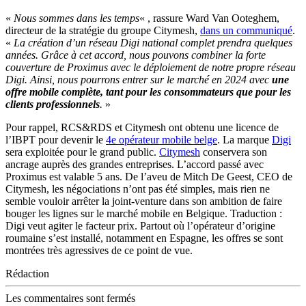
«
Nous sommes dans les temps
« , rassure Ward Van Ooteghem,
directeur de la stratégie du groupe Citymesh,
dans un communiqué
.
«
La création d’un réseau Digi national complet prendra quelques
années. Grâce à cet accord, nous pouvons combiner la forte
couverture de Proximus avec le déploiement de notre propre réseau
Digi. Ainsi, nous pourrons entrer sur le marché en 2024 avec
une
offre mobile complète, tant pour les consommateurs que pour les
clients professionnels
.
»
Pour rappel, RCS&RDS et Citymesh ont obtenu une licence de
l’IBPT pour devenir le
4e opérateur mobile belge
. La marque
Digi
sera exploitée pour le grand public.
Citymesh
conservera son
ancrage auprès des grandes entreprises. L’accord passé avec
Proximus est valable 5 ans. De l’aveu de Mitch De Geest, CEO de
Citymesh, les négociations n’ont pas été simples, mais rien ne
semble vouloir arrêter la joint-venture dans son ambition de faire
bouger les lignes sur le marché mobile en Belgique. Traduction :
Digi veut agiter le facteur prix. Partout où l’opérateur d’origine
roumaine s’est installé, notamment en Espagne, les offres se sont
montrées très agressives de ce point de vue.
Rédaction
Les commentaires sont fermés