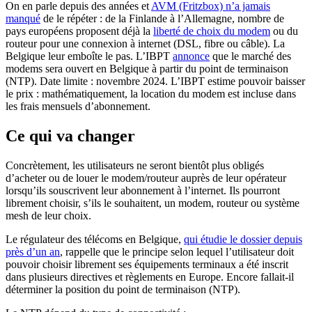
On en parle depuis des années et
AVM (Fritzbox) n’a jamais
manqué
de le répéter : de la Finlande à l’Allemagne, nombre de
pays européens proposent déjà la
liberté de choix du modem
ou du
routeur pour une connexion à internet (DSL, fibre ou câble). La
Belgique leur emboîte le pas. L’IBPT
annonce
que le marché des
modems sera ouvert en Belgique à partir du point de terminaison
(NTP). Date limite : novembre 2024. L’IBPT estime pouvoir baisser
le prix : mathématiquement, la location du modem est incluse dans
les frais mensuels d’abonnement.
Ce qui va changer
Concrètement, les utilisateurs ne seront bientôt plus obligés
d’acheter ou de louer le modem/routeur auprès de leur opérateur
lorsqu’ils souscrivent leur abonnement à l’internet. Ils pourront
librement choisir, s’ils le souhaitent, un modem, routeur ou système
mesh de leur choix.
Le régulateur des télécoms en Belgique,
qui étudie le dossier depuis
près d’un an
, rappelle que le principe selon lequel l’utilisateur doit
pouvoir choisir librement ses équipements terminaux a été inscrit
dans plusieurs directives et règlements en Europe. Encore fallait-il
déterminer la position du point de terminaison (NTP).