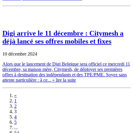
Digi arrive le 11 décembre : Citymesh a
déjà lancé ses offres mobiles et fixes
10 décembre 2024
Alors que le lancement de Digi Belgique sera officiel ce mercredi 11
décembre, sa maison mère, Citymesh, de déployer ses premières
offres à destination des indépendants et des TPE/PME. Soyez sans
attente particulière : à ce...
» lire la suite
«
1
2
3
4
5
...
54