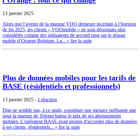
l’Orange : tout ce qui change
13 janvier 2025
Alors que l’avenir de la marque VOO demeure incertain à l’horizon
de fin 2025, les clients « VOOmobile » ne sont désormais plus
considérés comme des utilisateurs de second rang sur le réseau
mobile d’Orange Belgium. La...
» lire la suite
Plus de données mobiles pour les tarifs de
BASE (résidentiels et professionnels)
13 janvier 2025
-
1 réaction
Digi ne semble pas, à ce stade, constituer une menace suffisante que
pour la marque de Telenet baisse le prix de ses abonnements
mobiles. L'opérateur BASE avait promis d'accorder plus de données
à ses clients, résidentiels...
» lire la suite