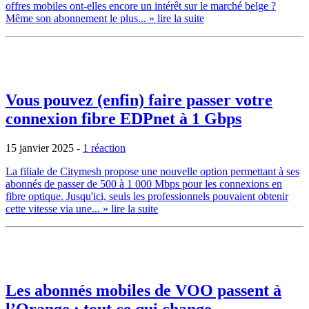
offres mobiles ont-elles encore un intérêt sur le marché belge ?
Même son abonnement le plus...
» lire la suite
Vous pouvez (enfin) faire passer votre
connexion fibre EDPnet à 1 Gbps
15 janvier 2025
-
1 réaction
La filiale de Citymesh propose une nouvelle option permettant à ses
abonnés de passer de 500 à 1 000 Mbps pour les connexions en
fibre optique. Jusqu'ici, seuls les professionnels pouvaient obtenir
cette vitesse via une...
» lire la suite
Les abonnés mobiles de VOO passent à