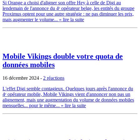
Si Orange a choisi d'aligner son offre Hey à celle de Digi au
lendemain de l'annonce du 4ᵉ opérateur belge, les entités du groupe
Proximus optent pour une autre stratégie : ne pas diminuer les prix,
mais augmenter le volume...
» lire la suite
Mobile Vikings double votre quota de
données mobiles
16 décembre 2024
-
2 réactions
L'effet Digi semble contagieux. Quelques jours après l'annonce du
4ᵉ opérateur mobile, Mobile Vikings vient d'annoncer non pas un
alignement, mais une augmentation du volume de données mobiles
mensuelles... pour le même...
» lire la suite