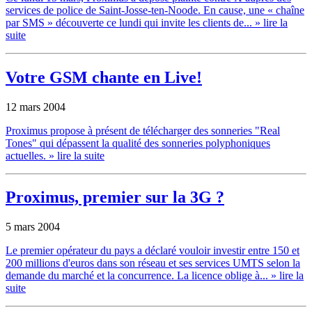
services de police de Saint-Josse-ten-Noode. En cause, une « chaîne
par SMS » découverte ce lundi qui invite les clients de...
» lire la
suite
Votre GSM chante en Live!
12 mars 2004
Proximus propose à présent de télécharger des sonneries "Real
Tones" qui dépassent la qualité des sonneries polyphoniques
actuelles.
» lire la suite
Proximus, premier sur la 3G ?
5 mars 2004
Le premier opérateur du pays a déclaré vouloir investir entre 150 et
200 millions d'euros dans son réseau et ses services UMTS selon la
demande du marché et la concurrence. La licence oblige à...
» lire la
suite