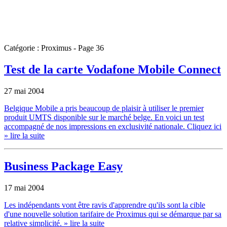
Catégorie : Proximus - Page 36
Test de la carte Vodafone Mobile Connect
27 mai 2004
Belgique Mobile a pris beaucoup de plaisir à utiliser le premier
produit UMTS disponible sur le marché belge. En voici un test
accompagné de nos impressions en exclusivité nationale. Cliquez ici
» lire la suite
Business Package Easy
17 mai 2004
Les indépendants vont être ravis d'apprendre qu'ils sont la cible
d'une nouvelle solution tarifaire de Proximus qui se démarque par sa
relative simplicité.
» lire la suite