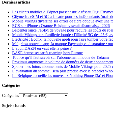
Derniers articles
Les clients mobiles d’Edpnet passent sur le réseau Digi/Cityme
Citymesh : eSIM et 5G à la carte pour les indépendants (mais des 
Mobile Vikings diversifie ses offres de fibre optique avec une
RCS sur iPhone : Orange Belgium viserait désormais… 2026
Belcenter lance l’eSIM de voyage pour réduire les coûts du r
Mobile Vikings sort l’artillerie lourde : l’illimité 5G dès 25 €
Électricité : Ecofix, la nouvelle appli pour faire tomber votre fa
Malgré sa nouvelle app, la marque Payconiq va disparaître : qu
L’appli DAZN en vaut-elle la peine ?
BASE écrase ses tarifs roaming hors Europe
Tout ce qu’il faut savoir sur l’abonnement mobile de Tadaam
Proximus augmente le volume de données de deux abonnement
Spoiler : les futurs abonnements de Mobile Vikings pour 2025 
L’évaluation du sommeil sera plus précise avec le bracelet Wh
La Belgique accueille les nouveaux Nothing Phone (3a) et Pho
Catégories
Catégories
Sujets chauds