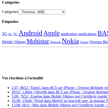
Catégories
Catégories
Étiquettes
Android
BA
Apple
3G
application
applications
5G
4G
Nokia
Mobistar
Orange Be
Mobile Vikings
Motorola
Orange
Vos réactions à l'actualité
2.07, 8h52 | YannC dans
RCS sur iPhone : Orange Belgium vi
20.02, 13h04 | Olive96 dans
RCS sur iPhone : Orange Belgium
5.09, 7h52 | Eugène dans
Mobile Vikings sort l’artillerie lour
16.08, 15h46 | Neod dans
Malgré sa nouvelle app, la marque P
13.08, 6h11 | Mus dans
Mobile Vikings sort l’artillerie lourde