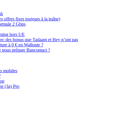
sh
offres fixes toujours à la traîne)
 formule 2 Gbps
oaming hors UE
, avec des bonus que Tadaam et Hey n’ont pas
cture à 0 € en Wallonie ?
e nous prépare Bancontact ?
s mobiles
?
oop
ne (3a) Pro