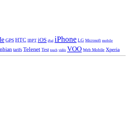
iPhone
le
iOS
HTC
GPS
LG
IBPT
Microsoft
mobile
iPad
VOO
Telenet
mbian
Xperia
tarifs
Test
Web Mobile
touch
vidéo