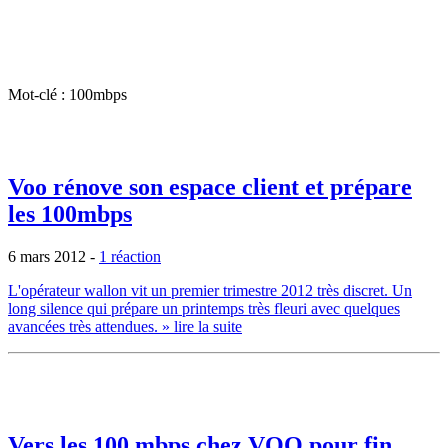
Mot-clé : 100mbps
Voo rénove son espace client et prépare
les 100mbps
6 mars 2012
-
1 réaction
L'opérateur wallon vit un premier trimestre 2012 très discret. Un
long silence qui prépare un printemps très fleuri avec quelques
avancées très attendues.
» lire la suite
Vers les 100 mbps chez VOO pour fin