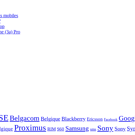
s mobiles
?
oop
ne (3a) Pro
SE
Belgacom
Goog
Belgique
Blackberry
Ericsson
Facebook
Proximus
Sony
Samsung
Sy
Sony
lgique
RIM
S60
sms