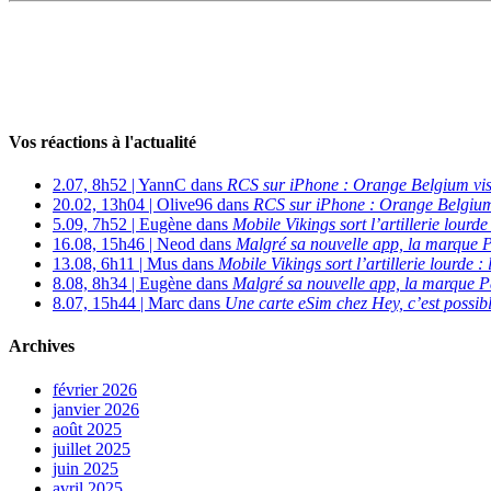
Vos réactions à l'actualité
2.07, 8h52 | YannC dans
RCS sur iPhone : Orange Belgium vi
20.02, 13h04 | Olive96 dans
RCS sur iPhone : Orange Belgium
5.09, 7h52 | Eugène dans
Mobile Vikings sort l’artillerie lour
16.08, 15h46 | Neod dans
Malgré sa nouvelle app, la marque P
13.08, 6h11 | Mus dans
Mobile Vikings sort l’artillerie lourde
8.08, 8h34 | Eugène dans
Malgré sa nouvelle app, la marque P
8.07, 15h44 | Marc dans
Une carte eSim chez Hey, c’est possibl
Archives
février 2026
janvier 2026
août 2025
juillet 2025
juin 2025
avril 2025