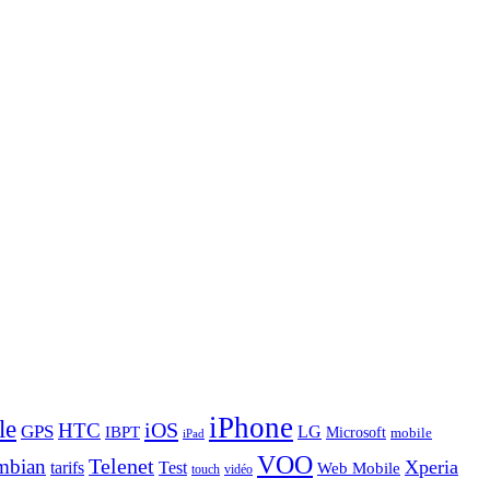
iPhone
le
iOS
HTC
GPS
LG
IBPT
Microsoft
mobile
iPad
VOO
Telenet
mbian
Xperia
tarifs
Test
Web Mobile
touch
vidéo