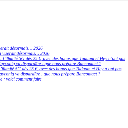
serait désormais… 2026
 viserait désormais… 2026
de : l’illimité 5G dès 25 €, avec des bonus que Tadaam et Hey n’ont pas
ayconiq va disparaître : que nous prépare Bancontact ?
 : l’illimité 5G dès 25 €, avec des bonus que Tadaam et Hey n’ont pas
ayconiq va disparaître : que nous prépare Bancontact ?
e : voici comment faire