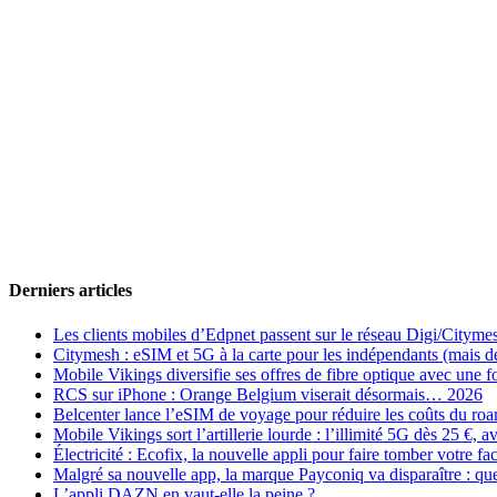
Derniers articles
Les clients mobiles d’Edpnet passent sur le réseau Digi/Cityme
Citymesh : eSIM et 5G à la carte pour les indépendants (mais des 
Mobile Vikings diversifie ses offres de fibre optique avec une
RCS sur iPhone : Orange Belgium viserait désormais… 2026
Belcenter lance l’eSIM de voyage pour réduire les coûts du r
Mobile Vikings sort l’artillerie lourde : l’illimité 5G dès 25 €
Électricité : Ecofix, la nouvelle appli pour faire tomber votre fa
Malgré sa nouvelle app, la marque Payconiq va disparaître : qu
L’appli DAZN en vaut-elle la peine ?