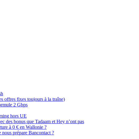
sh
offres fixes toujours à la traîne)
 formule 2 Gbps
oaming hors UE
, avec des bonus que Tadaam et Hey n’ont pas
cture à 0 € en Wallonie ?
e nous prépare Bancontact ?