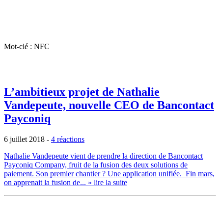
Mot-clé : NFC
L’ambitieux projet de Nathalie
Vandepeute, nouvelle CEO de Bancontact
Payconiq
6 juillet 2018
-
4 réactions
Nathalie Vandepeute vient de prendre la direction de Bancontact
Payconiq Company, fruit de la fusion des deux solutions de
paiement. Son premier chantier ? Une application unifiée. Fin mars,
on apprenait la fusion de...
» lire la suite