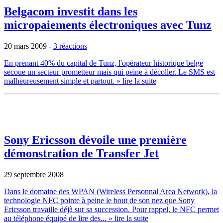
Belgacom investit dans les
micropaiements électroniques avec Tunz
20 mars 2009
-
3 réactions
En prenant 40% du capital de Tunz, l'opérateur historique belge
secoue un secteur prometteur mais qui peine à décoller. Le SMS est
malheureusement simple et partout.
» lire la suite
Sony Ericsson dévoile une première
démonstration de Transfer Jet
29 septembre 2008
Dans le domaine des WPAN (Wireless Personnal Area Network), la
technologie NFC pointe à peine le bout de son nez que Sony
Ericsson travaille déjà sur sa succession. Pour rappel, le NFC permet
au téléphone équipé de lire des...
» lire la suite