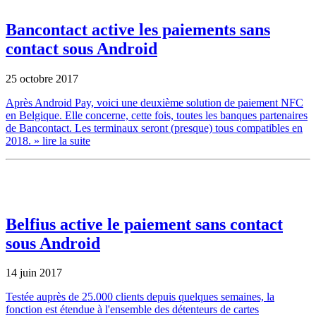
Bancontact active les paiements sans
contact sous Android
25 octobre 2017
Après Android Pay, voici une deuxième solution de paiement NFC
en Belgique. Elle concerne, cette fois, toutes les banques partenaires
de Bancontact. Les terminaux seront (presque) tous compatibles en
2018.
» lire la suite
Belfius active le paiement sans contact
sous Android
14 juin 2017
Testée auprès de 25.000 clients depuis quelques semaines, la
fonction est étendue à l'ensemble des détenteurs de cartes