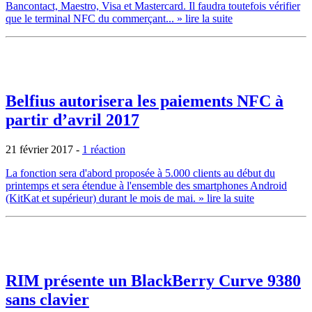
Bancontact, Maestro, Visa et Mastercard. Il faudra toutefois vérifier
que le terminal NFC du commerçant...
» lire la suite
Belfius autorisera les paiements NFC à
partir d’avril 2017
21 février 2017
-
1 réaction
La fonction sera d'abord proposée à 5.000 clients au début du
printemps et sera étendue à l'ensemble des smartphones Android
(KitKat et supérieur) durant le mois de mai.
» lire la suite
RIM présente un BlackBerry Curve 9380
sans clavier