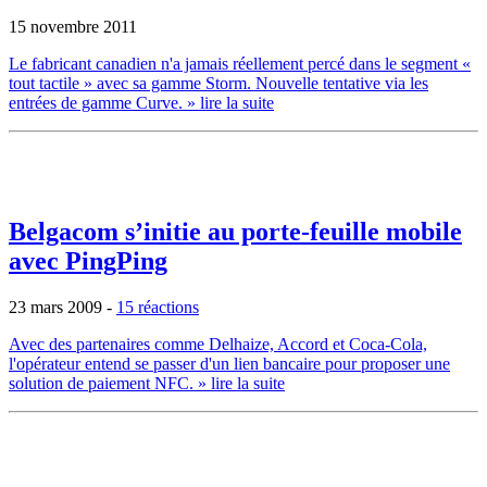
15 novembre 2011
Le fabricant canadien n'a jamais réellement percé dans le segment «
tout tactile » avec sa gamme Storm. Nouvelle tentative via les
entrées de gamme Curve.
» lire la suite
Belgacom s’initie au porte-feuille mobile
avec PingPing
23 mars 2009
-
15 réactions
Avec des partenaires comme Delhaize, Accord et Coca-Cola,
l'opérateur entend se passer d'un lien bancaire pour proposer une
solution de paiement NFC.
» lire la suite