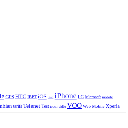
iPhone
le
iOS
HTC
GPS
LG
IBPT
Microsoft
mobile
iPad
VOO
Telenet
mbian
Xperia
tarifs
Test
Web Mobile
touch
vidéo