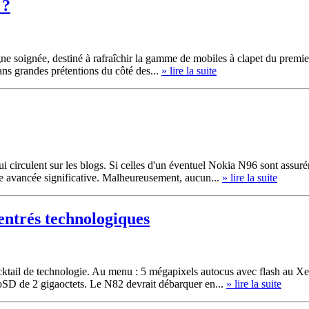
 ?
igne soignée, destiné à rafraîchir la gamme de mobiles à clapet du prem
ns grandes prétentions du côté des...
» lire la suite
qui circulent sur les blogs. Si celles d'un éventuel Nokia N96 sont ass
e avancée significative. Malheureusement, aucun...
» lire la suite
entrés technologiques
cktail de technologie. Au menu : 5 mégapixels autocus avec flash au X
croSD de 2 gigaoctets. Le N82 devrait débarquer en...
» lire la suite