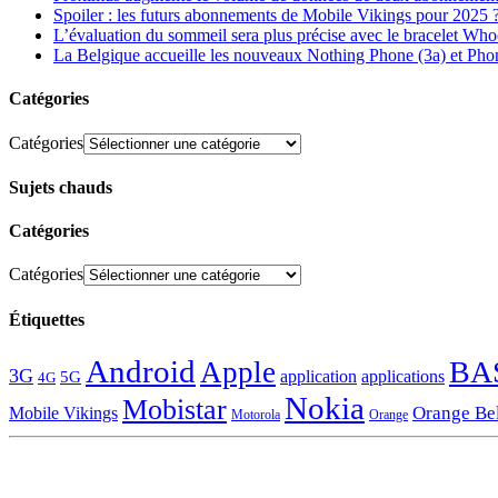
Spoiler : les futurs abonnements de Mobile Vikings pour 2025 
L’évaluation du sommeil sera plus précise avec le bracelet Wh
La Belgique accueille les nouveaux Nothing Phone (3a) et Pho
Catégories
Catégories
Sujets chauds
Catégories
Catégories
Étiquettes
Android
BA
Apple
3G
application
applications
5G
4G
Nokia
Mobistar
Orange Be
Mobile Vikings
Motorola
Orange