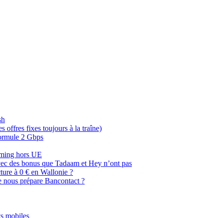
sh
offres fixes toujours à la traîne)
 formule 2 Gbps
oaming hors UE
, avec des bonus que Tadaam et Hey n’ont pas
cture à 0 € en Wallonie ?
e nous prépare Bancontact ?
s mobiles