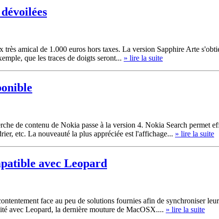
 dévoilées
très amical de 1.000 euros hors taxes. La version Sapphire Arte s'obtie
emple, que les traces de doigts seront...
» lire la suite
ponible
herche de contenu de Nokia passe à la version 4. Nokia Search permet ef
er, etc. La nouveauté la plus appréciée est l'affichage...
» lire la suite
patible avec Leopard
contentement face au peu de solutions fournies afin de synchroniser le
bilité avec Leopard, la dernière mouture de MacOSX....
» lire la suite