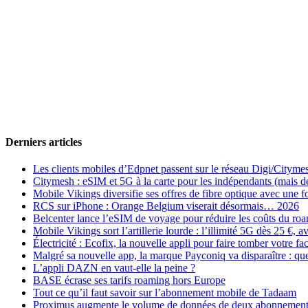
Derniers articles
Les clients mobiles d’Edpnet passent sur le réseau Digi/Cityme
Citymesh : eSIM et 5G à la carte pour les indépendants (mais des 
Mobile Vikings diversifie ses offres de fibre optique avec une
RCS sur iPhone : Orange Belgium viserait désormais… 2026
Belcenter lance l’eSIM de voyage pour réduire les coûts du r
Mobile Vikings sort l’artillerie lourde : l’illimité 5G dès 25 €
Électricité : Ecofix, la nouvelle appli pour faire tomber votre fa
Malgré sa nouvelle app, la marque Payconiq va disparaître : qu
L’appli DAZN en vaut-elle la peine ?
BASE écrase ses tarifs roaming hors Europe
Tout ce qu’il faut savoir sur l’abonnement mobile de Tadaam
Proximus augmente le volume de données de deux abonnement