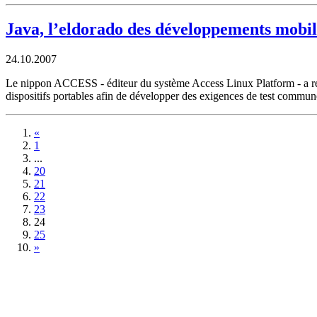
Java, l’eldorado des développements mobile
24.10.2007
Le nippon ACCESS - éditeur du système Access Linux Platform - a rejoi
dispositifs portables afin de développer des exigences de test commune
«
1
...
20
21
22
23
24
25
»