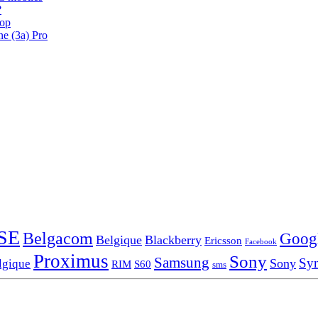
?
oop
ne (3a) Pro
SE
Belgacom
Goog
Belgique
Blackberry
Ericsson
Facebook
Proximus
Sony
Samsung
Sy
Sony
lgique
RIM
S60
sms