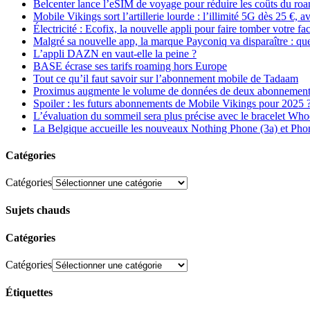
Belcenter lance l’eSIM de voyage pour réduire les coûts du r
Mobile Vikings sort l’artillerie lourde : l’illimité 5G dès 25 €
Électricité : Ecofix, la nouvelle appli pour faire tomber votre fa
Malgré sa nouvelle app, la marque Payconiq va disparaître : qu
L’appli DAZN en vaut-elle la peine ?
BASE écrase ses tarifs roaming hors Europe
Tout ce qu’il faut savoir sur l’abonnement mobile de Tadaam
Proximus augmente le volume de données de deux abonnement
Spoiler : les futurs abonnements de Mobile Vikings pour 2025 
L’évaluation du sommeil sera plus précise avec le bracelet Wh
La Belgique accueille les nouveaux Nothing Phone (3a) et Pho
Catégories
Catégories
Sujets chauds
Catégories
Catégories
Étiquettes