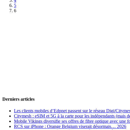
4
5
6
Derniers articles
Les clients mobiles d’Edpnet passent sur le réseau Digi/Cityme
Citymesh : eSIM et 5G à la carte pour les indépendants (mais des 
Mobile Vikings diversifie ses offres de fibre optique avec une
RCS sur iPhone : Orange Belgium viserait désormais… 2026