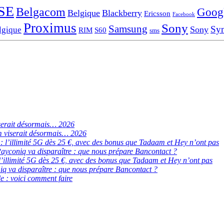
SE
Belgacom
Goog
Belgique
Blackberry
Ericsson
Facebook
Proximus
Sony
Samsung
Sy
Sony
lgique
RIM
S60
sms
serait désormais… 2026
 viserait désormais… 2026
de : l’illimité 5G dès 25 €, avec des bonus que Tadaam et Hey n’ont pas
ayconiq va disparaître : que nous prépare Bancontact ?
 : l’illimité 5G dès 25 €, avec des bonus que Tadaam et Hey n’ont pas
q va disparaître : que nous prépare Bancontact ?
e : voici comment faire