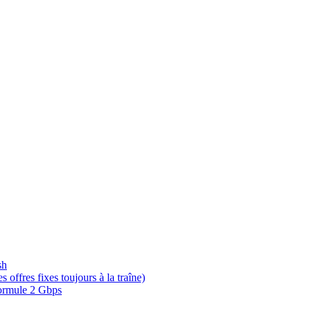
sh
offres fixes toujours à la traîne)
 formule 2 Gbps