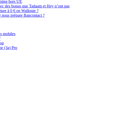
oaming hors UE
, avec des bonus que Tadaam et Hey n’ont pas
cture à 0 € en Wallonie ?
e nous prépare Bancontact ?
s mobiles
?
oop
ne (3a) Pro