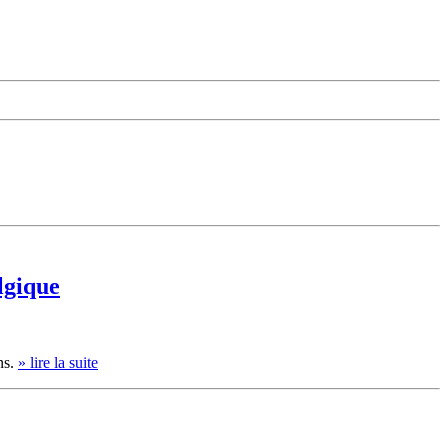
lgique
ns.
» lire la suite