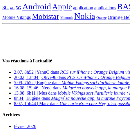
Android
BA
Apple
3G
application
applications
5G
4G
Nokia
Mobistar
Orange Be
Mobile Vikings
Motorola
Orange
Vos réactions à l'actualité
2.07, 8h52 | YannC dans
RCS sur iPhone : Orange Belgium vi
20.02, 13h04 | Olive96 dans
RCS sur iPhone : Orange Belgium
5.09, 7h52 | Eugène dans
Mobile Vikings sort l’artillerie lour
16.08, 15h46 | Neod dans
Malgré sa nouvelle app, la marque P
13.08, 6h11 | Mus dans
Mobile Vikings sort l’artillerie lourde
8h34 | Eugène dans
Malgré sa nouvelle app, la marque Payconi
8.07, 15h44 | Marc dans
Une carte eSim chez Hey, c’est possibl
Archives
février 2026