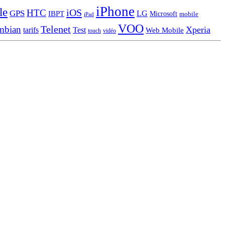
iPhone
le
iOS
HTC
GPS
LG
IBPT
Microsoft
mobile
iPad
VOO
Telenet
mbian
Xperia
tarifs
Test
Web Mobile
touch
vidéo