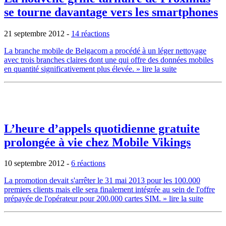
se tourne davantage vers les smartphones
21 septembre 2012
-
14 réactions
La branche mobile de Belgacom a procédé à un léger nettoyage
avec trois branches claires dont une qui offre des données mobiles
en quantité significativement plus élevée.
» lire la suite
L’heure d’appels quotidienne gratuite
prolongée à vie chez Mobile Vikings
10 septembre 2012
-
6 réactions
La promotion devait s'arrêter le 31 mai 2013 pour les 100.000
premiers clients mais elle sera finalement intégrée au sein de l'offre
prépayée de l'opérateur pour 200.000 cartes SIM.
» lire la suite