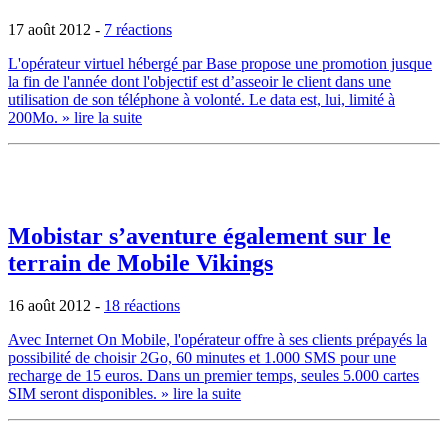
17 août 2012
-
7 réactions
L'opérateur virtuel hébergé par Base propose une promotion jusque
la fin de l'année dont l'objectif est d’asseoir le client dans une
utilisation de son téléphone à volonté. Le data est, lui, limité à
200Mo.
» lire la suite
Mobistar s’aventure également sur le
terrain de Mobile Vikings
16 août 2012
-
18 réactions
Avec Internet On Mobile, l'opérateur offre à ses clients prépayés la
possibilité de choisir 2Go, 60 minutes et 1.000 SMS pour une
recharge de 15 euros. Dans un premier temps, seules 5.000 cartes
SIM seront disponibles.
» lire la suite