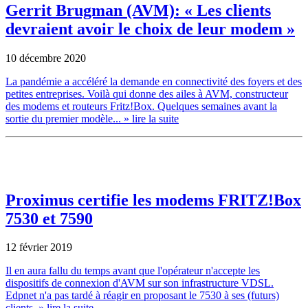
Gerrit Brugman (AVM): « Les clients
devraient avoir le choix de leur modem »
10 décembre 2020
La pandémie a accéléré la demande en connectivité des foyers et des
petites entreprises. Voilà qui donne des ailes à AVM, constructeur
des modems et routeurs Fritz!Box. Quelques semaines avant la
sortie du premier modèle...
» lire la suite
Proximus certifie les modems FRITZ!Box
7530 et 7590
12 février 2019
Il en aura fallu du temps avant que l'opérateur n'accepte les
dispositifs de connexion d'AVM sur son infrastructure VDSL.
Edpnet n'a pas tardé à réagir en proposant le 7530 à ses (futurs)
clients.
» lire la suite