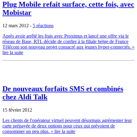
Plug Mobile refait surface, cette fois, avec
Mobistar
12 mars 2012
-
5 réactions
Après avoir arrêté les frais avec Proximus et lancé une offre via le
réseau de Base, RTL décide de confier à la filiale belge de France
Télécom son nouveau projet consacré aux jeunes hyper-connectés.
»
lire la suite
De nouveaux forfaits SMS et combinés
chez Aldi Talk
15 février 2012
Les clients de l'opérateur virtuel peuvent désormais agrémenter leur
carte prépayée de deux options pour ceux qui prévoient de
consommer un peu plus.
» lire la suite