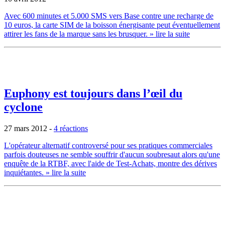
Avec 600 minutes et 5.000 SMS vers Base contre une recharge de
10 euros, la carte SIM de la boisson énergisante peut éventuellement
attirer les fans de la marque sans les brusquer.
» lire la suite
Euphony est toujours dans l’œil du
cyclone
27 mars 2012
-
4 réactions
L'opérateur alternatif controversé pour ses pratiques commerciales
parfois douteuses ne semble souffrir d'aucun soubresaut alors qu'une
enquête de la RTBF, avec l'aide de Test-Achats, montre des dérives
inquiétantes.
» lire la suite