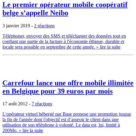
Le premier opérateur mobile coopératif
belge s’appelle Neibo
3 janvier 2019
-
2 réactions
Téléphoner, envoyer des SMS et télécharger des données tout en
confiant une partie de la facture à l'économie éthique, durable et
locale sera possible en septembre de cette année.
» lire la suite
Carrefour lance une offre mobile illimitée
en Belgique pour 39 euros par mois
17 août 2012
-
7 réactions
L'opérateur virtuel hébergé par Base propose une promotion jusque
la fin de l'année dont l'objectif est d’asseoir le client dans une
utilisation de son téléphone à volonté. Le data est, lui, limité à
200Mo.
» lire la suite