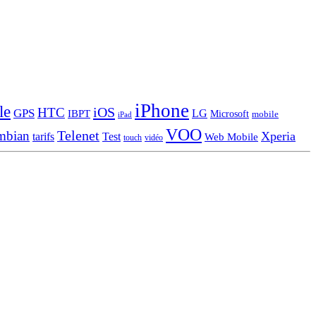
iPhone
le
iOS
HTC
GPS
LG
IBPT
Microsoft
mobile
iPad
VOO
Telenet
mbian
Xperia
tarifs
Test
Web Mobile
touch
vidéo