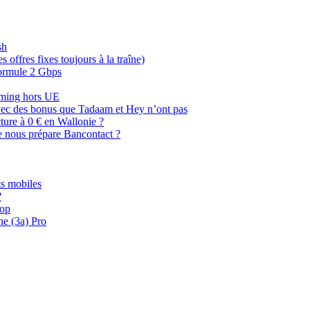
sh
offres fixes toujours à la traîne)
 formule 2 Gbps
oaming hors UE
, avec des bonus que Tadaam et Hey n’ont pas
cture à 0 € en Wallonie ?
e nous prépare Bancontact ?
s mobiles
?
oop
ne (3a) Pro