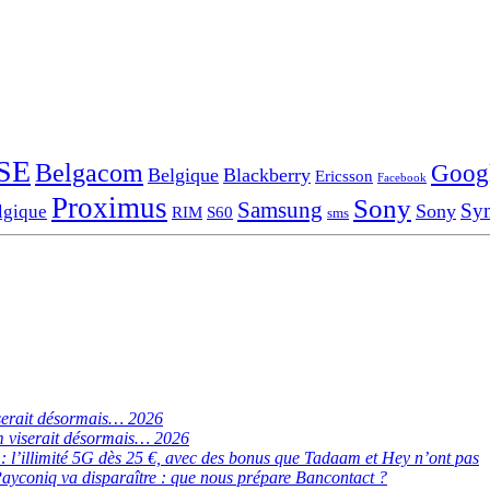
SE
Belgacom
Goog
Belgique
Blackberry
Ericsson
Facebook
Proximus
Sony
Samsung
Sy
Sony
lgique
RIM
S60
sms
serait désormais… 2026
 viserait désormais… 2026
de : l’illimité 5G dès 25 €, avec des bonus que Tadaam et Hey n’ont pas
ayconiq va disparaître : que nous prépare Bancontact ?