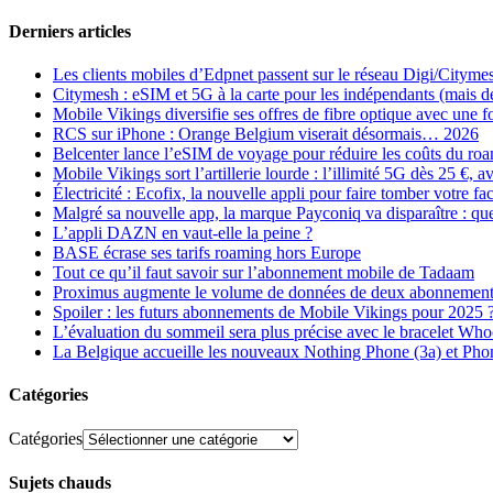
Derniers articles
Les clients mobiles d’Edpnet passent sur le réseau Digi/Cityme
Citymesh : eSIM et 5G à la carte pour les indépendants (mais des 
Mobile Vikings diversifie ses offres de fibre optique avec une
RCS sur iPhone : Orange Belgium viserait désormais… 2026
Belcenter lance l’eSIM de voyage pour réduire les coûts du r
Mobile Vikings sort l’artillerie lourde : l’illimité 5G dès 25 €
Électricité : Ecofix, la nouvelle appli pour faire tomber votre fa
Malgré sa nouvelle app, la marque Payconiq va disparaître : qu
L’appli DAZN en vaut-elle la peine ?
BASE écrase ses tarifs roaming hors Europe
Tout ce qu’il faut savoir sur l’abonnement mobile de Tadaam
Proximus augmente le volume de données de deux abonnement
Spoiler : les futurs abonnements de Mobile Vikings pour 2025 
L’évaluation du sommeil sera plus précise avec le bracelet Wh
La Belgique accueille les nouveaux Nothing Phone (3a) et Pho
Catégories
Catégories
Sujets chauds