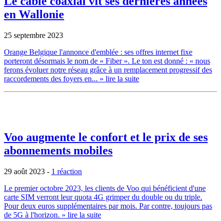
Le câble coaxial vit ses dernières années
en Wallonie
25 septembre 2023
Orange Belgique l'annonce d'emblée : ses offres internet fixe
porteront désormais le nom de « Fiber ». Le ton est donné : « nous
ferons évoluer notre réseau grâce à un remplacement progressif des
raccordements des foyers en...
» lire la suite
Voo augmente le confort et le prix de ses
abonnements mobiles
29 août 2023
-
1 réaction
Le premier octobre 2023, les clients de Voo qui bénéficient d'une
carte SIM verront leur quota 4G grimper du double ou du triple.
Pour deux euros supplémentaires par mois. Par contre, toujours pas
de 5G à l'horizon.
» lire la suite