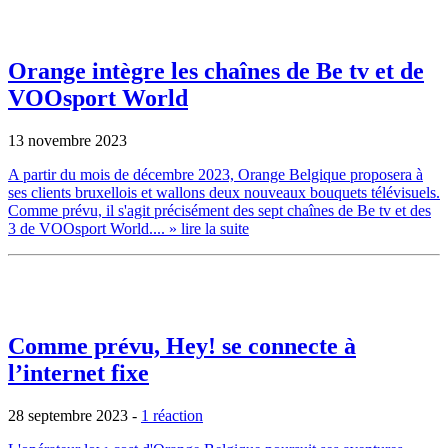
Orange intègre les chaînes de Be tv et de
VOOsport World
13 novembre 2023
A partir du mois de décembre 2023, Orange Belgique proposera à
ses clients bruxellois et wallons deux nouveaux bouquets télévisuels.
Comme prévu, il s'agit précisément des sept chaînes de Be tv et des
3 de VOOsport World....
» lire la suite
Comme prévu, Hey! se connecte à
l’internet fixe
28 septembre 2023
-
1 réaction