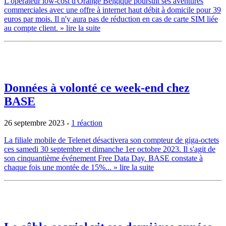
L'opérateur low-cost d'Orange Belgique poursuit ses aventures
commerciales avec une offre à internet haut débit à domicile pour 39
euros par mois. Il n'y aura pas de réduction en cas de carte SIM liée
au compte client.
» lire la suite
Données à volonté ce week-end chez
BASE
26 septembre 2023
-
1 réaction
La filiale mobile de Telenet désactivera son compteur de giga-octets
ces samedi 30 septembre et dimanche 1er octobre 2023. Il s'agit de
son cinquantième événement Free Data Day. BASE constate à
chaque fois une montée de 15%...
» lire la suite