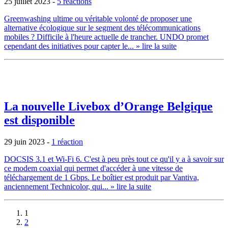
25 juillet 2023
-
5 réactions
Greenwashing ultime ou véritable volonté de proposer une
alternative écologique sur le segment des télécommunications
mobiles ? Difficile à l'heure actuelle de trancher. UNDO promet
cependant des initiatives pour capter le...
» lire la suite
La nouvelle Livebox d’Orange Belgique
est disponible
29 juin 2023
-
1 réaction
DOCSIS 3.1 et Wi-Fi 6. C'est à peu près tout ce qu'il y a à savoir sur
ce modem coaxial qui permet d'accéder à une vitesse de
téléchargement de 1 Gbps. Le boîtier est produit par Vantiva,
anciennement Technicolor, qui...
» lire la suite
1
2