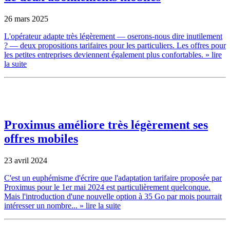
26 mars 2025
L'opérateur adapte très légèrement — oserons-nous dire inutilement
? — deux propositions tarifaires pour les particuliers. Les offres pour
les petites entreprises deviennent également plus confortables.
» lire
la suite
Proximus améliore très légèrement ses
offres mobiles
23 avril 2024
C'est un euphémisme d'écrire que l'adaptation tarifaire proposée par
Proximus pour le 1er mai 2024 est particulièrement quelconque.
Mais l'introduction d'une nouvelle option à 35 Go par mois pourrait
intéresser un nombre...
» lire la suite