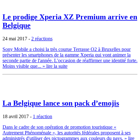
Le prodige Xperia XZ Premium arrive en
Belgique
24 mai 2017
-
2 réactions
Sony Mobile a choisi la très courue Terrasse O2 à Bruxelles pour
présenter les smartphones de la gamme Xperia qui vont animer la
seconde partie de l'année. L'occasion de réaffirmer une identité forte.
Moins visible que...
» lire la suite
La Belgique lance son pack d’emojis
18 avril 2017
-
1 réaction
Dans le cadre de son opération de promotion touristique «
Autrement Phénoménale », les autorités fédérales proposent à ses
administrés d'utiliser des pictogrammes aux couleurs du pays.
» lire