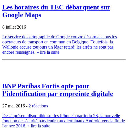
Les horaires du TEC débarquent sur
Google Maps
8 juillet 2016
Le service de cartographie de Google couvre désormais tous les
opérateurs de transport en commun en Belgique. Toutefois, la
Wallonie accuse toujours un léger retard: les arrêts ne sont pas
encore renseignés.
» lire la suite
BNP Paribas Fortis opte pour
l’identification par empreinte digitale
27 mai 2016
-
2 réactions
Dès à présent disponible sur les iPhone à partir du 5S, la nouvelle
fonction de sécurité parviendra aux terminaux Android vers la fin de
l'année 2016.
» lire la suite