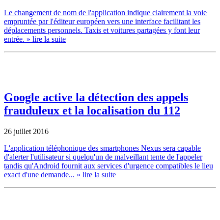
Le changement de nom de l'application indique clairement la voie
empruntée par l'éditeur européen vers une interface facilitant les
déplacements personnels. Taxis et voitures partagées y font leur
entrée.
» lire la suite
Google active la détection des appels
frauduleux et la localisation du 112
26 juillet 2016
L'application téléphonique des smartphones Nexus sera capable
d'alerter l'utilisateur si quelqu'un de malveillant tente de l'appeler
tandis qu'Android fournit aux services d'urgence compatibles le lieu
exact d'une demande...
» lire la suite