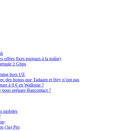
sh
offres fixes toujours à la traîne)
 formule 2 Gbps
oaming hors UE
, avec des bonus que Tadaam et Hey n’ont pas
cture à 0 € en Wallonie ?
e nous prépare Bancontact ?
s mobiles
?
oop
ne (3a) Pro