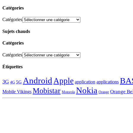
Catégories
Catégories
Sujets chauds
Catégories
Catégories
Étiquettes
Android
BA
Apple
3G
application
applications
5G
4G
Nokia
Mobistar
Orange Be
Mobile Vikings
Motorola
Orange