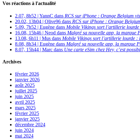
Vos réactions à l'actualité
2.07, 8h52 | YannC dans
RCS sur iPhone : Orange Belgium vi
20.02, 13h04 | Olive96 dans
RCS sur iPhone : Orange Belgium
5.09, 7h52 | Eugène dans
Mobile Vikings sort l’artillerie lour
16.08, 15h46 | Neod dans
Malgré sa nouvelle app, la marque P
13.08, 6h11 | Mus dans
Mobile Vikings sort l’artillerie lourde
8.08, 8h34 | Eugène dans
Malgré sa nouvelle app, la marque P
8.07, 15h44 | Marc dans
Une carte eSim chez Hey, c’est possibl
Archives
février 2026
janvier 2026
août 2025
juillet 2025
juin 2025
avril 2025
mars 2025
février 2025
janvier 2025
décembre 2024
juin 2024
mai 2024