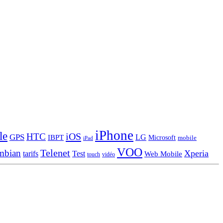
iPhone
le
iOS
HTC
GPS
LG
IBPT
Microsoft
mobile
iPad
VOO
Telenet
mbian
Xperia
tarifs
Test
Web Mobile
touch
vidéo