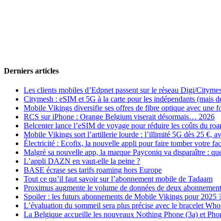
Derniers articles
Les clients mobiles d’Edpnet passent sur le réseau Digi/Cityme
Citymesh : eSIM et 5G à la carte pour les indépendants (mais des 
Mobile Vikings diversifie ses offres de fibre optique avec une
RCS sur iPhone : Orange Belgium viserait désormais… 2026
Belcenter lance l’eSIM de voyage pour réduire les coûts du r
Mobile Vikings sort l’artillerie lourde : l’illimité 5G dès 25 €
Électricité : Ecofix, la nouvelle appli pour faire tomber votre fa
Malgré sa nouvelle app, la marque Payconiq va disparaître : qu
L’appli DAZN en vaut-elle la peine ?
BASE écrase ses tarifs roaming hors Europe
Tout ce qu’il faut savoir sur l’abonnement mobile de Tadaam
Proximus augmente le volume de données de deux abonnement
Spoiler : les futurs abonnements de Mobile Vikings pour 2025 
L’évaluation du sommeil sera plus précise avec le bracelet Wh
La Belgique accueille les nouveaux Nothing Phone (3a) et Pho