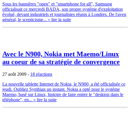
Sous les bannières "open" et "smartphone for all", Samsung
officialisait ce mercredi BADA, son propre système d'exploitation
évolué, devant industriels et journalistes réunis à Londres. De l'aveu
général, le scepticisme...
» lire la suite
Avec le N900, Nokia met Maemo/Linux
au coeur de sa stratégie de convergence
27 août 2009
-
18 réactions
La nouvelle tablette Internet de Nokia, le N900, a été officialisée ce
jeudi. Oubliez Symbian un instant. Nokia a opté pour le système
Maemo, basé sur Linux, histoire de faire entrer le "desktop dans le
téléphone", en...
» lire la suite