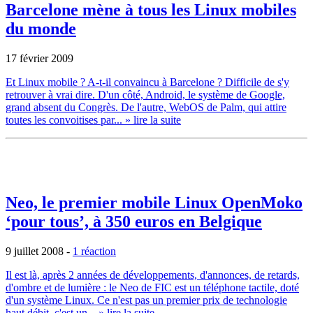
Barcelone mène à tous les Linux mobiles
du monde
17 février 2009
Et Linux mobile ? A-t-il convaincu à Barcelone ? Difficile de s'y
retrouver à vrai dire. D'un côté, Android, le système de Google,
grand absent du Congrès. De l'autre, WebOS de Palm, qui attire
toutes les convoitises par...
» lire la suite
Neo, le premier mobile Linux OpenMoko
‘pour tous’, à 350 euros en Belgique
9 juillet 2008
-
1 réaction
Il est là, après 2 années de développements, d'annonces, de retards,
d'ombre et de lumière : le Neo de FIC est un téléphone tactile, doté
d'un système Linux. Ce n'est pas un premier prix de technologie
haut débit, c'est un...
» lire la suite