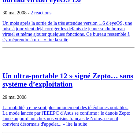
30 mai 2008
-
2 réactions
Un mois après la sortie de la très attendue version 1.6 d'eyeOS, une
mise à jour vient déjà corriger les défauts de jeunesse du bureau
virtuel et même ajouter quelques fonctions. Ce bureau ressemble à
s'y méprendre à un...
» lire la suite
Un ultra-portable 12 » signé Zepto… sans
système d’exploitation
29 mai 2008
La mobilité, ce ne sont plus uniquement des téléphones portables.
La mode lancée par l'EEEPC d'Asus se confirme : le danois Zepto
lance aujourd'hui chez nos voisins français le Notus, ce qu'il
convient désormais d'appeler...
» lire la suite