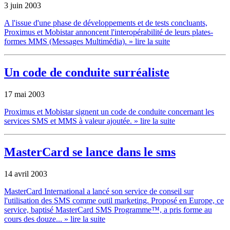
3 juin 2003
A l'issue d'une phase de développements et de tests concluants,
Proximus et Mobistar annoncent l'interopérabilité de leurs plates-
formes MMS (Messages Multimédia).
» lire la suite
Un code de conduite surréaliste
17 mai 2003
Proximus et Mobistar signent un code de conduite concernant les
services SMS et MMS à valeur ajoutée.
» lire la suite
MasterCard se lance dans le sms
14 avril 2003
MasterCard International a lancé son service de conseil sur
l'utilisation des SMS comme outil marketing. Proposé en Europe, ce
service, baptisé MasterCard SMS Programme™, a pris forme au
cours des douze...
» lire la suite