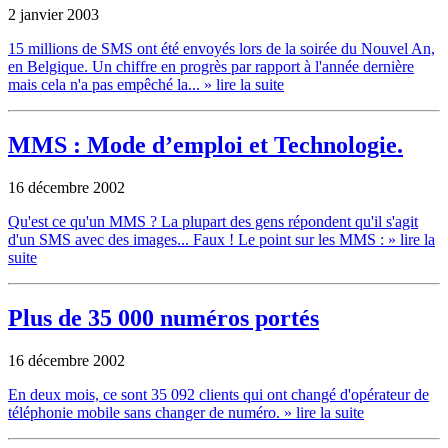
2 janvier 2003
15 millions de SMS ont été envoyés lors de la soirée du Nouvel An,
en Belgique. Un chiffre en progrès par rapport à l'année dernière
mais cela n'a pas empêché la...
» lire la suite
MMS : Mode d’emploi et Technologie.
16 décembre 2002
Qu'est ce qu'un MMS ? La plupart des gens répondent qu'il s'agit
d'un SMS avec des images... Faux ! Le point sur les MMS :
» lire la
suite
Plus de 35 000 numéros portés
16 décembre 2002
En deux mois, ce sont 35 092 clients qui ont changé d'opérateur de
téléphonie mobile sans changer de numéro.
» lire la suite