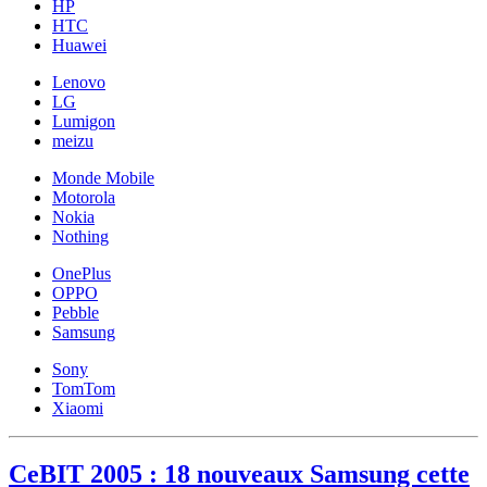
HP
HTC
Huawei
Lenovo
LG
Lumigon
meizu
Monde Mobile
Motorola
Nokia
Nothing
OnePlus
OPPO
Pebble
Samsung
Sony
TomTom
Xiaomi
CeBIT 2005 : 18 nouveaux Samsung cette