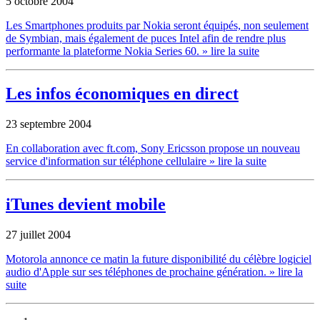
5 octobre 2004
Les Smartphones produits par Nokia seront équipés, non seulement
de Symbian, mais également de puces Intel afin de rendre plus
performante la plateforme Nokia Series 60.
» lire la suite
Les infos économiques en direct
23 septembre 2004
En collaboration avec ft.com, Sony Ericsson propose un nouveau
service d'information sur téléphone cellulaire
» lire la suite
iTunes devient mobile
27 juillet 2004
Motorola annonce ce matin la future disponibilité du célèbre logiciel
audio d'Apple sur ses téléphones de prochaine génération.
» lire la
suite