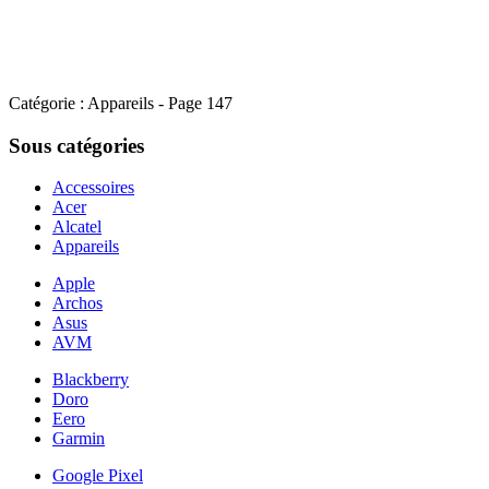
Catégorie : Appareils - Page 147
Sous catégories
Accessoires
Acer
Alcatel
Appareils
Apple
Archos
Asus
AVM
Blackberry
Doro
Eero
Garmin
Google Pixel