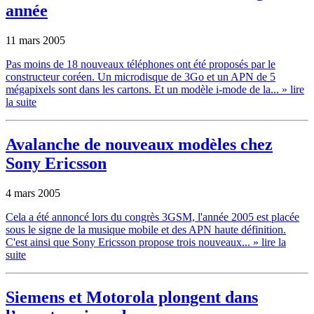
année
11 mars 2005
Pas moins de 18 nouveaux téléphones ont été proposés par le
constructeur coréen. Un microdisque de 3Go et un APN de 5
mégapixels sont dans les cartons. Et un modèle i-mode de la...
» lire
la suite
Avalanche de nouveaux modèles chez
Sony Ericsson
4 mars 2005
Cela a été annoncé lors du congrès 3GSM, l'année 2005 est placée
sous le signe de la musique mobile et des APN haute définition.
C'est ainsi que Sony Ericsson propose trois nouveaux...
» lire la
suite
Siemens et Motorola plongent dans