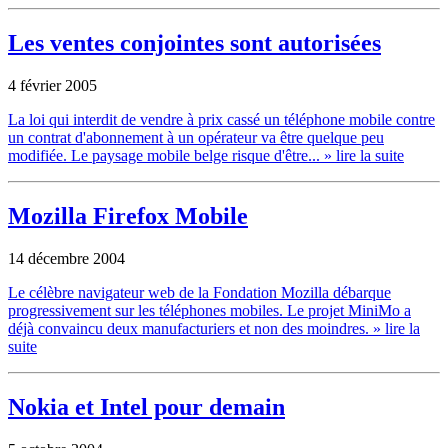
Les ventes conjointes sont autorisées
4 février 2005
La loi qui interdit de vendre à prix cassé un téléphone mobile contre
un contrat d'abonnement à un opérateur va être quelque peu
modifiée. Le paysage mobile belge risque d'être...
» lire la suite
Mozilla Firefox Mobile
14 décembre 2004
Le célèbre navigateur web de la Fondation Mozilla débarque
progressivement sur les téléphones mobiles. Le projet MiniMo a
déjà convaincu deux manufacturiers et non des moindres.
» lire la
suite
Nokia et Intel pour demain