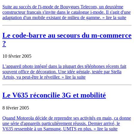
Suite au succès de l'i-mode de Bouygues Telecom, un deuxième
constructeur français s'invite dans le catalogue i-mode. Il s'agit d'une
adaptation d'un mobile existant de milieu de gamme.
» lire la suite
Le code-barre au secours du m-commerce
?
10 février 2005
L'appareil photo intégré dans la plupart des téléphones récents fait
souvent office de décoration. Une idée géniale, testée par Stella
Artois, va peut-être le réveiller.
» lire la suite
Le V635 réconcilie 3G et mobilité
8 février 2005
Quand Motorola décide de reprendre ses activités en main, ça donne
une série d'appareils particulièrement réussis. Dernier arrivé, le
V635 ressemble à un Samsung, UMTS en plus.
» lire la suite