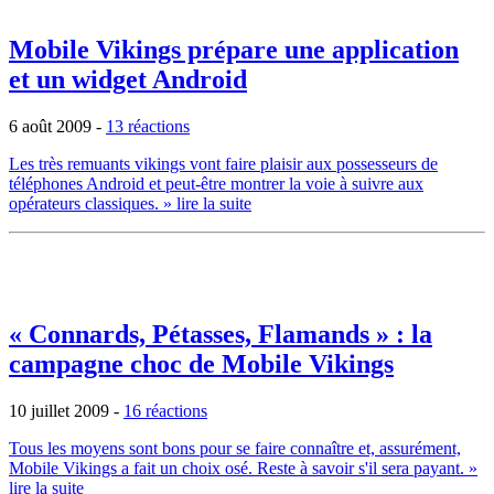
Mobile Vikings prépare une application
et un widget Android
6 août 2009
-
13 réactions
Les très remuants vikings vont faire plaisir aux possesseurs de
téléphones Android et peut-être montrer la voie à suivre aux
opérateurs classiques.
» lire la suite
« Connards, Pétasses, Flamands » : la
campagne choc de Mobile Vikings
10 juillet 2009
-
16 réactions
Tous les moyens sont bons pour se faire connaître et, assurément,
Mobile Vikings a fait un choix osé. Reste à savoir s'il sera payant.
»
lire la suite