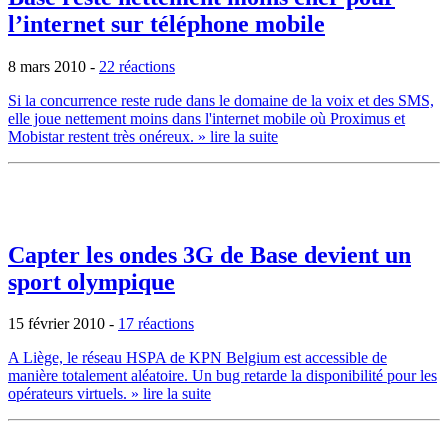
l’internet sur téléphone mobile
8 mars 2010
-
22 réactions
Si la concurrence reste rude dans le domaine de la voix et des SMS,
elle joue nettement moins dans l'internet mobile où Proximus et
Mobistar restent très onéreux.
» lire la suite
Capter les ondes 3G de Base devient un
sport olympique
15 février 2010
-
17 réactions
A Liège, le réseau HSPA de KPN Belgium est accessible de
manière totalement aléatoire. Un bug retarde la disponibilité pour les
opérateurs virtuels.
» lire la suite