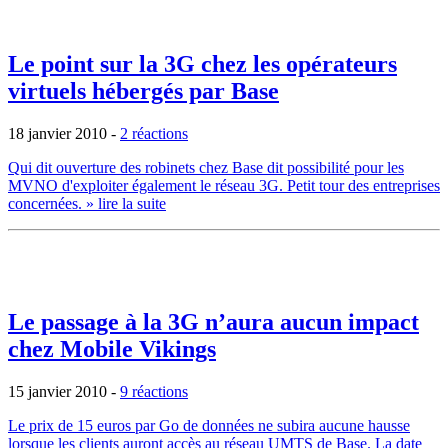
Le point sur la 3G chez les opérateurs
virtuels hébergés par Base
18 janvier 2010
-
2 réactions
Qui dit ouverture des robinets chez Base dit possibilité pour les
MVNO d'exploiter également le réseau 3G. Petit tour des entreprises
concernées.
» lire la suite
Le passage à la 3G n’aura aucun impact
chez Mobile Vikings
15 janvier 2010
-
9 réactions
Le prix de 15 euros par Go de données ne subira aucune hausse
lorsque les clients auront accès au réseau UMTS de Base. La date