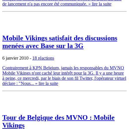
de lancement n'a pas encore été communiquée.
» lire la suite
Mobile Vikings satisfait des discussions
menées avec Base sur la 3G
6 janvier 2010
-
18 réactions
Contrairement à KPN Belgium, jamais les responsables du MVNO
Mobile Vikings n'ont caché leur intérêt pour la 3G. Il y a une heure
à peine, ce mercredi, par le biais de son fil Twitter, l'opérateur virtuel
déclare : "Nous...
» lire la suite
Tour de Belgique des MVNO : Mobile
Vikings