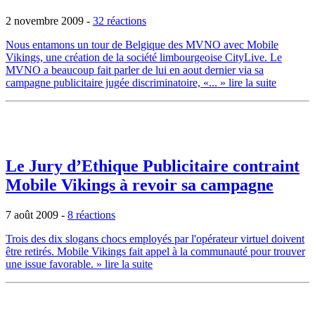
2 novembre 2009
-
32 réactions
Nous entamons un tour de Belgique des MVNO avec Mobile
Vikings, une création de la société limbourgeoise CityLive. Le
MVNO a beaucoup fait parler de lui en aout dernier via sa
campagne publicitaire jugée discriminatoire, «...
» lire la suite
Le Jury d’Ethique Publicitaire contraint
Mobile Vikings à revoir sa campagne
7 août 2009
-
8 réactions
Trois des dix slogans chocs employés par l'opérateur virtuel doivent
être retirés. Mobile Vikings fait appel à la communauté pour trouver
une issue favorable.
» lire la suite