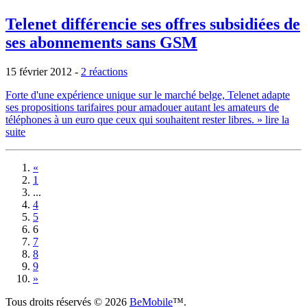
Telenet différencie ses offres subsidiées de
ses abonnements sans GSM
15 février 2012
-
2 réactions
Forte d'une expérience unique sur le marché belge, Telenet adapte
ses propositions tarifaires pour amadouer autant les amateurs de
téléphones à un euro que ceux qui souhaitent rester libres.
» lire la
suite
«
1
...
4
5
6
7
8
9
»
Tous droits réservés © 2026
BeMobile
™.