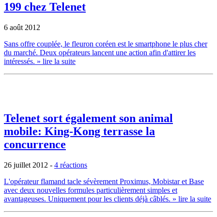
199 chez Telenet
6 août 2012
Sans offre couplée, le fleuron coréen est le smartphone le plus cher
du marché. Deux opérateurs lancent une action afin d'attirer les
intéressés.
» lire la suite
Telenet sort également son animal
mobile: King-Kong terrasse la
concurrence
26 juillet 2012
-
4 réactions
L'opérateur flamand tacle sévèrement Proximus, Mobistar et Base
avec deux nouvelles formules particulièrement simples et
avantageuses. Uniquement pour les clients déjà câblés.
» lire la suite