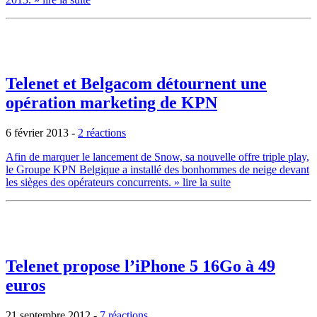
Telenet et Belgacom détournent une
opération marketing de KPN
6 février 2013
-
2 réactions
Afin de marquer le lancement de Snow, sa nouvelle offre triple play,
le Groupe KPN Belgique a installé des bonhommes de neige devant
les sièges des opérateurs concurrents.
» lire la suite
Telenet propose l’iPhone 5 16Go à 49
euros
21 septembre 2012
-
7 réactions