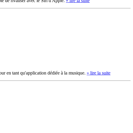
 de rivaliser avec le Siri d'Apple.
» lire la suite
our en tant qu'application dédiée à la musique.
» lire la suite