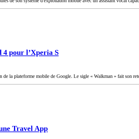
és de son système d'exploitation mobile avec un assistant vocal capable
 4 pour l’Xperia S
on de la plateforme mobile de Google. Le sigle « Walkman » fait son ret
 une Travel App