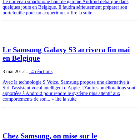
Le nouveau smartphone haut de gamme Android débarque dans
quelques jours en Belgique. Il faudra sérieusement préparer son
portefeuille pour un acquérir un.
» lire la suite
Le Samsung Galaxy S3 arrivera fin mai
en Belgique
3 mai 2012
-
14 réactions
Avec la technologie S Voice, Samsung propose une alternative à
Siri, l'assistant vocal intelligent d'Apple. D'autres améliorations sont
apportées à Android pour rendre le système plus attentif aux
comportements de son...
» lire la suite
Chez Samsung, on mise sur le