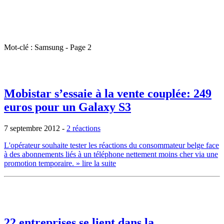
Mot-clé : Samsung - Page 2
Mobistar s’essaie à la vente couplée: 249
euros pour un Galaxy S3
7 septembre 2012
-
2 réactions
L'opérateur souhaite tester les réactions du consommateur belge face
à des abonnements liés à un téléphone nettement moins cher via une
promotion temporaire.
» lire la suite
22 entreprises se lient dans la