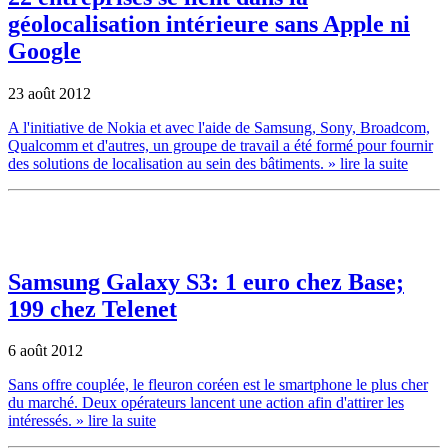
géolocalisation intérieure sans Apple ni
Google
23 août 2012
A l'initiative de Nokia et avec l'aide de Samsung, Sony, Broadcom,
Qualcomm et d'autres, un groupe de travail a été formé pour fournir
des solutions de localisation au sein des bâtiments.
» lire la suite
Samsung Galaxy S3: 1 euro chez Base;
199 chez Telenet
6 août 2012
Sans offre couplée, le fleuron coréen est le smartphone le plus cher
du marché. Deux opérateurs lancent une action afin d'attirer les
intéressés.
» lire la suite